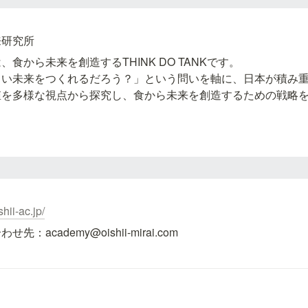
来研究所
食から未来を創造するTHINK DO TANKです。

しい未来をつくれるだろう？」という問いを軸に、日本が積み
値を多様な視点から探究し、食から未来を創造するための戦略
shii-ac.jp/
academy@oishii-mirai.com